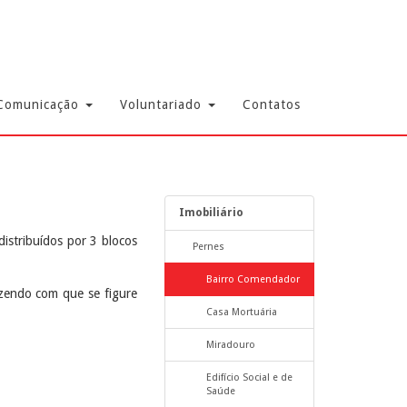
Comunicação
Voluntariado
Contatos
Imobiliário
istribuídos por 3 blocos
Pernes
Bairro Comendador
azendo com que se figure
Casa Mortuária
Miradouro
Edifício Social e de
Saúde